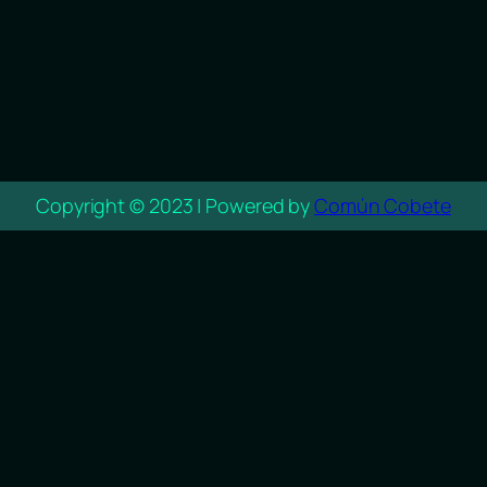
Copyright © 2023 | Powered by
Común Cobete