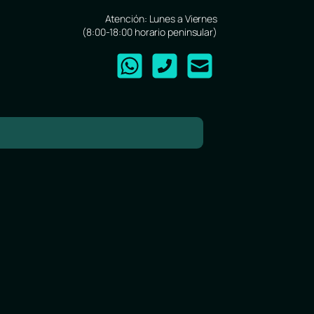
Atención: Lunes a Viernes
(8:00-18:00 horario peninsular)