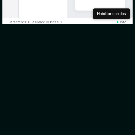
Habilitar sonidos
Caracteres: 0
Palabras: 0
Líneas: 1
Listo
Volver a Labs
Común cobete
Aviso Legal
Política de Privacidad
Política de Cookies
Créditos
Atención: Lunes a Viernes
(8:00-18:00 horario peninsular)